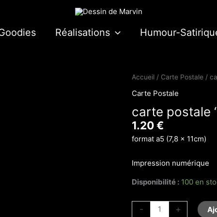
Goodies
Réalisations
Humour-Satiriqu
quantité
Accueil
/
Carte Postale
/ ca
de
Carte Postale
carte
carte postale
postale
"Champagne!"
1.20
€
format a5 (7,8 x 11cm)
Impression numérique
Disponibilité :
100 en st
-
+
Aj