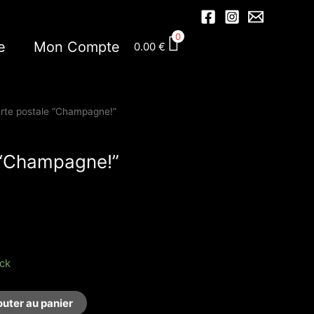
0
e
Mon Compte
0.00
€
rte postale “Champagne!”
 “Champagne!”
ock
outer au panier