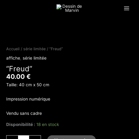
Aller
Main
au
Menu
contenu
quantité
de
"Freud"
Accueil
/
série limitée
/ “Freud”
affiche
,
série limitée
“Freud”
40.00
€
Taille: 40 cm x 50 cm
Impression numérique
Vendu sans cadre
Disponibilité :
18 en stock