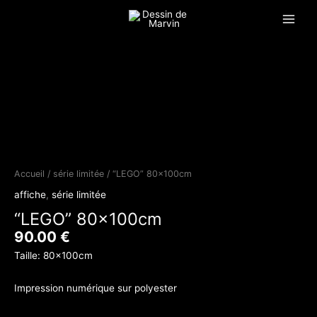
Aller
Main
au
Menu
contenu
quantité
de
"LEGO"
80x100cm
Accueil
/
série limitée
/ “LEGO” 80x100cm
affiche
,
série limitée
“LEGO” 80x100cm
90.00
€
Taille: 80x100cm
Impression numérique sur polyester