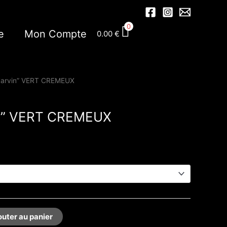
0
e
Mon Compte
0.00
€
Marvin” VERT CREMEUX
n” VERT CREMEUX
outer au panier