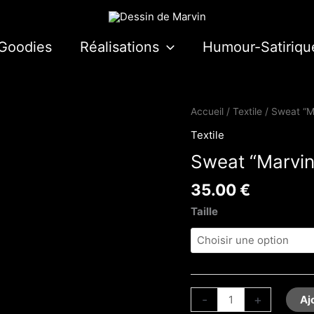
Goodies
Réalisations
Humour-Satiriqu
quantité
Accueil
/
Textile
/ Sweat “
de
Textile
Sweat
Sweat “Marvi
"Marvin"
VERT
35.00
€
CREMEUX
Taille
-
+
Aj