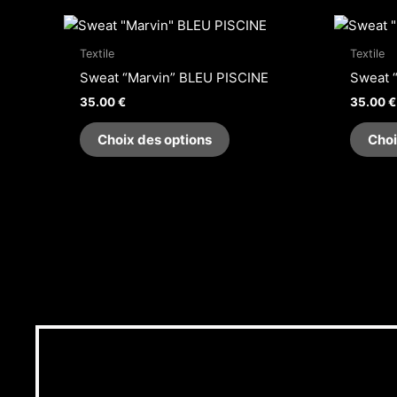
Ce
produit
Textile
Textile
a
Sweat “Marvin” BLEU PISCINE
Sweat 
plusieurs
35.00
€
35.00
€
variations.
Les
Choix des options
Choi
options
peuvent
être
choisies
sur
la
page
du
produit