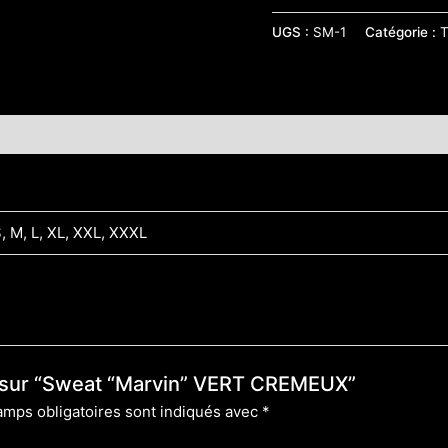
UGS :
SM-1
Catégorie :
T
 (0)
S, M, L, XL, XXL, XXXL
is sur “Sweat “Marvin” VERT CREMEUX”
amps obligatoires sont indiqués avec
*